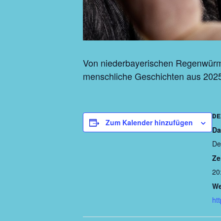
Von niederbayerischen Regenwürme
menschliche Geschichten aus 2025
DE
Zum Kalender hinzufügen
Da
De
Ze
20
We
ht