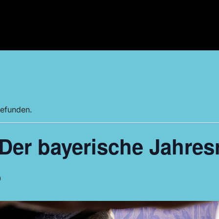
gefunden.
er bayerische Jahresr
0